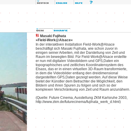
Masaki Fujihata
»Field-Work@Alsace«
In der interaktiven Installation Field-Work@Alsace
beschäftigt sich Masaki Fujihata, wie schon zuvor in
einigen seiner Arbeiten, mit der Darstellung von Zeit und
Raum im bewegten Bild. Für Field-Work@Alsace erstellte
er nun mit digitalen Videobildern und GPS‚Daten ein
topographisches und zeitliches Koordinatensystem des
Elsass, das er in einen virtuellen 3D-Raum transformierte,
in dem die Videobilder entlang den dreidimensional
dargestellten GPS‚Daten gezeigt werden. Auf diese Weise
bietet der Künstler dem Betrachter die Möglichkeit, den
Bildern und ihren Spuren zu folgen und sich so der
komplexen Verschränkung von Zeit und Raum anzunähern.
(Quelle: Future Cinema, Ausstellung ZKM Karlsruhe 2003,
http://www.zkm.de/futurecinema/fujihata_werk_d.html)