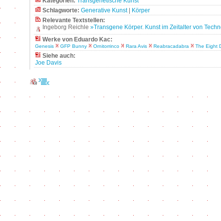
Kategorien:
Transgenetische Kunst
Schlagworte:
Generative Kunst
|
Körper
Relevante Textstellen:
Ingeborg Reichle
»Transgene Körper. Kunst im Zeitalter von Tech
Werke von Eduardo Kac:
Genesis
GFP Bunny
Ornitorrinco
Rara Avis
Reabracadabra
The Eight 
Siehe auch:
Joe Davis