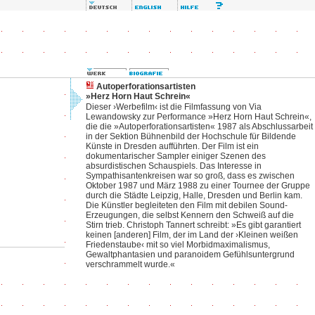
Autoperforationsartisten
»Herz Horn Haut Schrein«
Dieser ›Werbefilm‹ ist die Filmfassung von Via
Lewandowsky zur Performance »Herz Horn Haut Schrein«,
die die »Autoperforationsartisten« 1987 als Abschlussarbeit
in der Sektion Bühnenbild der Hochschule für Bildende
Künste in Dresden aufführten. Der Film ist ein
dokumentarischer Sampler einiger Szenen des
absurdistischen Schauspiels. Das Interesse in
Sympathisantenkreisen war so groß, dass es zwischen
Oktober 1987 und März 1988 zu einer Tournee der Gruppe
durch die Städte Leipzig, Halle, Dresden und Berlin kam.
Die Künstler begleiteten den Film mit debilen Sound-
Erzeugungen, die selbst Kennern den Schweiß auf die
Stirn trieb. Christoph Tannert schreibt: »Es gibt garantiert
keinen [anderen] Film, der im Land der ›Kleinen weißen
Friedenstaube‹ mit so viel Morbidmaximalismus,
Gewaltphantasien und paranoidem Gefühlsuntergrund
verschrammelt wurde.«