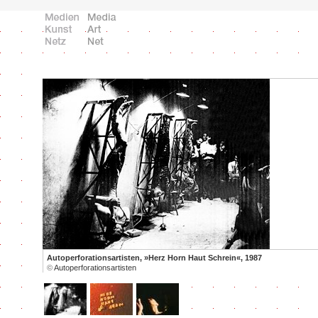
Autoperforationsartisten, »Herz Horn Haut Schrein«, 1987
©
Autoperforationsartisten