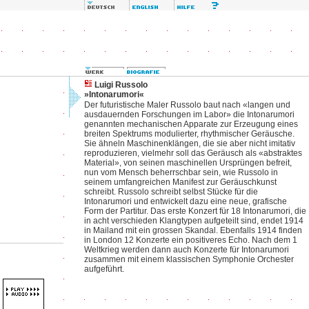
Luigi Russolo
»Intonarumori«
Der futuristische Maler Russolo baut nach «langen und
ausdauernden Forschungen im Labor» die Intonarumori
genannten mechanischen Apparate zur Erzeugung eines
breiten Spektrums modulierter, rhythmischer Geräusche.
Sie ähneln Maschinenklängen, die sie aber nicht imitativ
reproduzieren, vielmehr soll das Geräusch als «abstraktes
Material», von seinen maschinellen Ursprüngen befreit,
nun vom Mensch beherrschbar sein, wie Russolo in
seinem umfangreichen Manifest zur Geräuschkunst
schreibt. Russolo schreibt selbst Stücke für die
Intonarumori und entwickelt dazu eine neue, grafische
Form der Partitur. Das erste Konzert für 18 Intonarumori, die
in acht verschieden Klangtypen aufgeteilt sind, endet 1914
in Mailand mit ein grossen Skandal. Ebenfalls 1914 finden
in London 12 Konzerte ein positiveres Echo. Nach dem 1
Weltkrieg werden dann auch Konzerte für Intonarumori
zusammen mit einem klassischen Symphonie Orchester
aufgeführt.