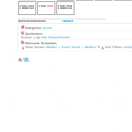
Kategorien:
Sound
Quellentext:
Russolo, Luigi
»Die Geräuschkunst«
Relevante Textstellen:
Dieter Daniels
»Medien → Kunst / Kunst → Medien«
Golo Föllmer
»Audio