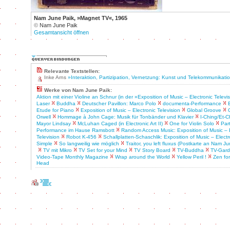
Nam June Paik, »Magnet TV«, 1965
©
Nam June Paik
Gesamtansicht öffnen
Relevante Textstellen:
Inke Arns
»Interaktion, Partizipation, Vernetzung: Kunst und Telekommunikati
Werke von Nam June Paik:
Aktion mit einer Violine an Schnur (in der »Exposition of Music – Electronic Televi
Laser
Buddha
Deutscher Pavillon: Marco Polo
documenta-Performance
Etude for Piano
Exposition of Music – Electronic Television
Global Groove
Orwell
Hommage à John Cage: Musik für Tonbänder und Klavier
I-Ching/Et-C
Mayor Lindsay
McLuhan Caged (in Electronic Art II)
One for Violin Solo
Par
Performance im Hause Ramsbott
Random Access Music: Exposition of Music – E
Television
Robot K-456
Schallplatten-Schaschlik: Exposition of Music – Electr
Simple
So langweilig wie möglich
Traitor, you left fluxus (Postkarte an Nam Ju
TV mit Mikro
TV Set for your Mind
TV Story Board
TV-Buddha
TV-Gar
Video-Tape Monthly Magazine
Wrap around the World
Yellow Peril !
Zen for
Head