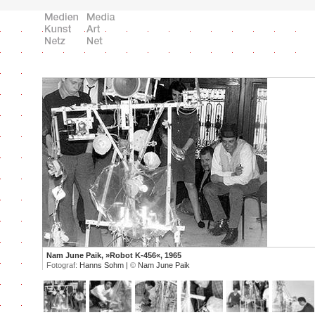
Nam June Paik, »Robot K-456«, 1965
Fotograf:
Hanns Sohm |
©
Nam June Paik