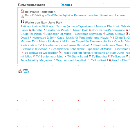
Relevante Textstellen:
Rudolf Frieling
»Real/Medial hybride Prozesse zwischen Kunst und Leben«
Werke von Nam June Paik:
Aktion mit einer Violine an Schnur (in der »Exposition of Music – Electronic Televi
Laser
Buddha
Deutscher Pavillon: Marco Polo
documenta-Performance
Etude for Piano
Exposition of Music – Electronic Television
Global Groove
Orwell
Hommage à John Cage: Musik für Tonbänder und Klavier
I-Ching/Et-C
Magnet TV
Mayor Lindsay
McLuhan Caged (in Electronic Art II)
One for Vio
Participation TV
Performance im Hause Ramsbott
Random Access Music: Expo
Electronic Television
Schallplatten-Schaschlik: Exposition of Music – Electronic 
So langweilig wie möglich
Traitor, you left fluxus (Postkarte an Nam June Pai
mit Mikro
TV Set for your Mind
TV Story Board
TV-Buddha
TV-Garden
Tape Monthly Magazine
Wrap around the World
Yellow Peril !
Zen for Film