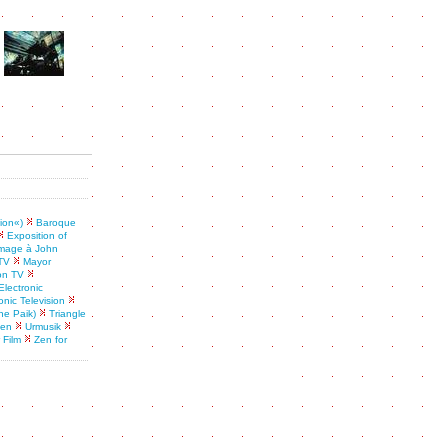
sion«)
Baroque
Exposition of
age à John
TV
Mayor
ion TV
lectronic
onic Television
ne Paik)
Triangle
den
Urmusik
 Film
Zen for