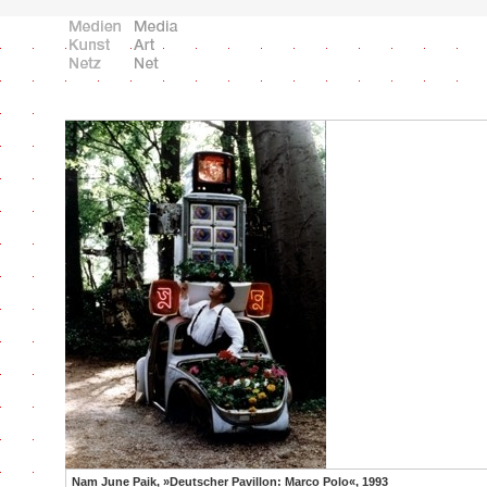
Nam June Paik, »Deutscher Pavillon: Marco Polo«, 1993