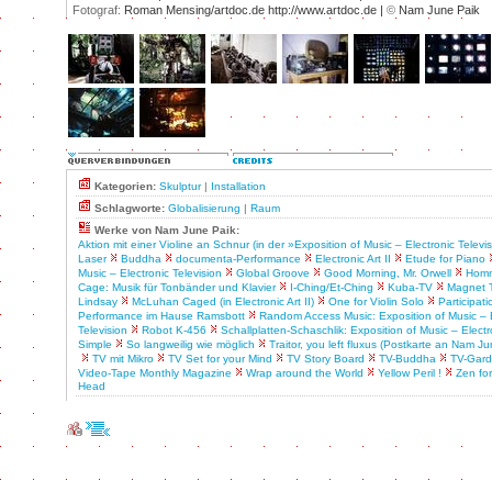
Fotograf:
Roman Mensing/artdoc.de http://www.artdoc.de |
©
Nam June Paik
Kategorien:
Skulptur
|
Installation
Schlagworte:
Globalisierung
|
Raum
Werke von Nam June Paik:
Aktion mit einer Violine an Schnur (in der »Exposition of Music – Electronic Televi
Laser
Buddha
documenta-Performance
Electronic Art II
Etude for Piano
Music – Electronic Television
Global Groove
Good Morning, Mr. Orwell
Homm
Cage: Musik für Tonbänder und Klavier
I-Ching/Et-Ching
Kuba-TV
Magnet 
Lindsay
McLuhan Caged (in Electronic Art II)
One for Violin Solo
Participat
Performance im Hause Ramsbott
Random Access Music: Exposition of Music – E
Television
Robot K-456
Schallplatten-Schaschlik: Exposition of Music – Electr
Simple
So langweilig wie möglich
Traitor, you left fluxus (Postkarte an Nam Ju
TV mit Mikro
TV Set for your Mind
TV Story Board
TV-Buddha
TV-Gar
Video-Tape Monthly Magazine
Wrap around the World
Yellow Peril !
Zen for
Head