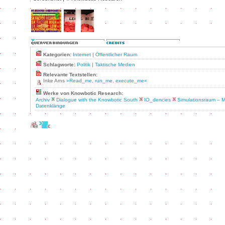
Kategorien:
Internet
|
Öffentlicher Raum
Schlagworte:
Politik
|
Taktische Medien
Relevante Textstellen:
Inke Arns
»Read_me, run_me, execute_me«
Werke von Knowbotic Research:
Archiv
Dialogue with the Knowbotic South
IO_dencies
Simulationsraum – M
Datenklänge