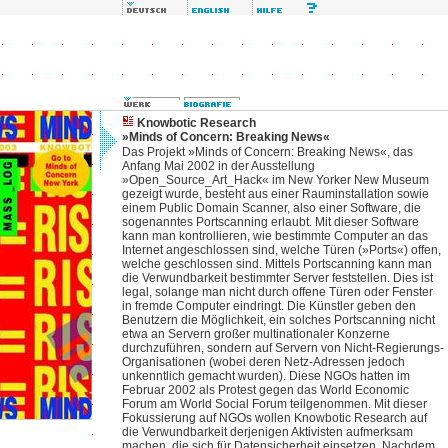
Knowbotic Research
»Minds of Concern: Breaking News«
Das Projekt »Minds of Concern: Breaking News«, das
Anfang Mai 2002 in der Ausstellung
»Open_Source_Art_Hack« im New Yorker New Museum
gezeigt wurde, besteht aus einer Rauminstallation sowie
einem Public Domain Scanner, also einer Software, die
sogenanntes Portscanning erlaubt. Mit dieser Software
kann man kontrollieren, wie bestimmte Computer an das
Internet angeschlossen sind, welche Türen (»Ports«) offen,
welche geschlossen sind. Mittels Portscanning kann man
die Verwundbarkeit bestimmter Server feststellen. Dies ist
legal, solange man nicht durch offene Türen oder Fenster
in fremde Computer eindringt. Die Künstler geben den
Benutzern die Möglichkeit, ein solches Portscanning nicht
etwa an Servern großer multinationaler Konzerne
durchzuführen, sondern auf Servern von Nicht-Regierungs-
Organisationen (wobei deren Netz-Adressen jedoch
unkenntlich gemacht wurden). Diese NGOs hatten im
Februar 2002 als Protest gegen das World Economic
Forum am World Social Forum teilgenommen. Mit dieser
Fokussierung auf NGOs wollen Knowbotic Research auf
die Verwundbarkeit derjenigen Aktivisten aufmerksam
machen, die sich für Datensicherheit einsetzen. Nachdem