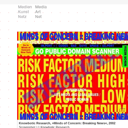
Knowbotic Research, »Minds of Concern: Breaking News«, 2002
Screenshot |
©
Knowbotic Research