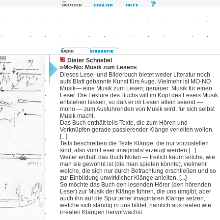
Dieter Schnebel
»Mo-No: Musik zum Lesen«
Dieses Lese- und Bilderbuch bietet weder Literatur noch
aufs Blatt gebannte Kunst fürs Auge. Vielmehr ist MO-NO
Musik— eine Musik zum Lesen; genauer: Musik für einen
Leser. Die Lektüre des Buchs will im Kopf des Lesers Musik
entstehen lassen, so daß er im Lesen allein seiend —
mono — zum Ausführenden von Musik wird, für sich selbst
Musik macht.
Das Buch enthält teils Texte, die zum Hören und
Verknüpfen gerade passierender Klänge verleiten wollen.
[...]
Teils beschreiben die Texte Klänge, die nur vorzustellen
sind, also vom Leser imaginativ erzeugt werden [...]
Weiter enthält das Buch Noten — freilich kaum solche, wie
man sie gewohnt ist (die man spielen könnte), vielmehr
welche, die sich nur durch Betrachtung erschließen und so
zur Einbildung unwirklicher Klänge anleiten. [...]
So möchte das Buch den lesenden Hörer (den hörenden
Leser) zur Musik der Klänge führen, die uns umgibt, aber
auch ihn auf die Spur jener imaginären Klänge setzen,
welche sich ständig in uns bildet, nämlich aus realen wie
irrealen Klängen hervorwächst.