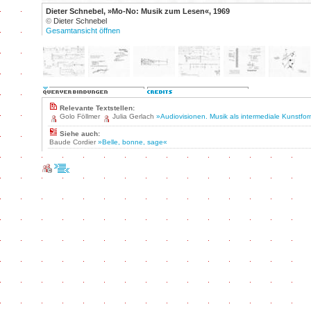
Dieter Schnebel, »Mo-No: Musik zum Lesen«, 1969
©
Dieter Schnebel
Gesamtansicht öffnen
Relevante Textstellen:
Golo Föllmer
Julia Gerlach
»Audiovisionen. Musik als intermediale Kunstfo
Siehe auch:
Baude Cordier
»Belle, bonne, sage«