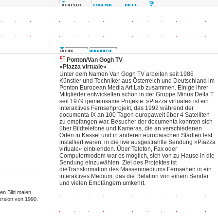
Ponton/Van Gogh TV
»Piazza virtuale«
Unter dem Namen Van Gogh TV arbeiten seit 1986
Künstler und Techniker aus Österreich und Deutschland im
Ponton European Media Art Lab zusammen. Einige ihrer
Mitglieder entwickelten schon in der Gruppe Minus Delta T
seit 1979 gemeinsame Projekte. »Piazza virtuale« ist ein
interaktives Fernsehprojekt, das 1992 während der
documenta IX an 100 Tagen europaweit über 4 Satelliten
zu empfangen war. Besucher der documenta konnten sich
über Bildtelefone und Kameras, die an verschiedenen
Orten in Kassel und in anderen europäischen Städten fest
installiert waren, in die live ausgestrahlte Sendung »Piazza
virtuale« einblenden. Über Telefon, Fax oder
Computermodem war es möglich, sich von zu Hause in die
Sendung einzuwählen. Ziel des Projektes ist
dieTransformation des Massenmediums Fernsehen in ein
interaktives Medium, das die Relation von einem Sender
und vielen Empfängern umkehrt.
len Bild malen,
ersion von 1990.