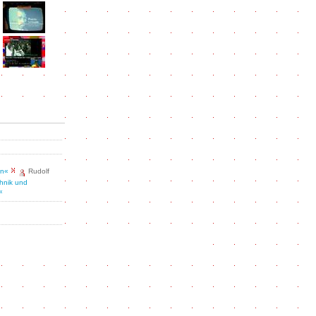
on«
Rudolf
hnik und
«