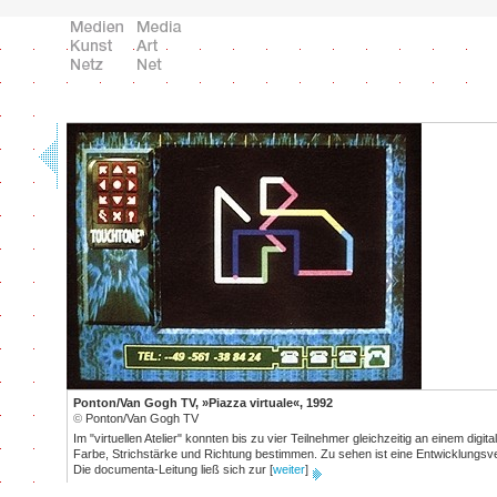
Ponton/Van Gogh TV, »Piazza virtuale«, 1992
©
Ponton/Van Gogh TV
Im "virtuellen Atelier" konnten bis zu vier Teilnehmer gleichzeitig an einem digita
Farbe, Strichstärke und Richtung bestimmen. Zu sehen ist eine Entwicklungsv
Die documenta-Leitung ließ sich zur
[
weiter
]