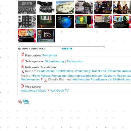
Kategorien:
Fernsehen
Schlagworte:
Globalisierung
|
Partizipation
Relevante Textstellen:
Inke Arns
»Interaktion, Partizipation, Vernetzung: Kunst und Telekommunikati
Frieling
»Form Follows Format zum Spannungsverhältnis von Museum, Medientec
Medienkunst«
Claudia Giannetti
»Ästhetische Paradigmen der Medienkunst
Web-Links:
www.ponton-lab.de
Van Gogh TV