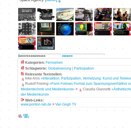
Kategorien:
Fernsehen
Schlagworte:
Globalisierung
|
Partizipation
Relevante Textstellen:
Inke Arns
»Interaktion, Partizipation, Vernetzung: Kunst und Tele
Rudolf Frieling
»Form Follows Format zum Spannungsverhältnis 
Medientechnik und Medienkunst«
Claudia Giannetti
»Ästhetisch
der Medienkunst«
Web-Links:
www.ponton-lab.de
Van Gogh TV