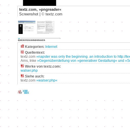
textz.com, »pngreader«
Screenshot |
©
textz.com
Kategorien:
Internet
Quellentext:
textz.com
»napster was only the beginning. an introduction to http://te
Arns, Inke
»Gegenüberstellung von »generativer Gestaltung« und »S
Werke von textz.com:
walser.php
Siehe auch:
textz.com
»walser.php«