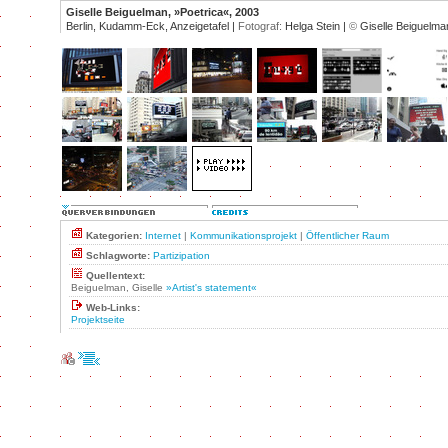
Giselle Beiguelman, »Poetrica«, 2003
Berlin, Kudamm-Eck, Anzeigetafel |
Fotograf:
Helga Stein |
©
Giselle Beiguelma
Kategorien:
Internet
|
Kommunikationsprojekt
|
Öffentlicher Raum
Schlagworte:
Partizipation
Quellentext:
Beiguelman, Giselle
»Artist's statement«
Web-Links:
Projektseite