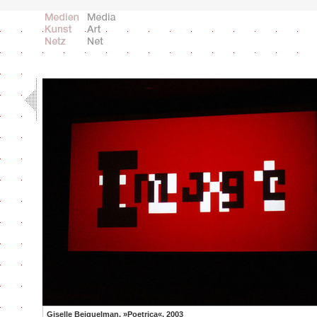
Giselle Beiguelman, »Poetrica«, 2003