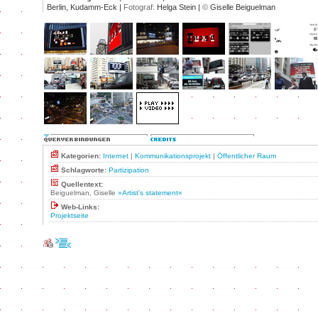
Berlin, Kudamm-Eck |
Fotograf:
Helga Stein |
©
Giselle Beiguelman
Kategorien:
Internet
|
Kommunikationsprojekt
|
Öffentlicher Raum
Schlagworte:
Partizipation
Quellentext:
Beiguelman, Giselle
»Artist's statement«
Web-Links:
Projektseite