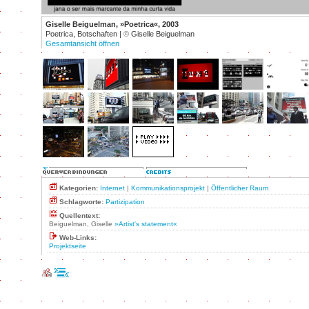
Giselle Beiguelman, »Poetrica«, 2003
Poetrica, Botschaften |
©
Giselle Beiguelman
Gesamtansicht öffnen
Kategorien:
Internet
|
Kommunikationsprojekt
|
Öffentlicher Raum
Schlagworte:
Partizipation
Quellentext:
Beiguelman, Giselle
»Artist's statement«
Web-Links:
Projektseite