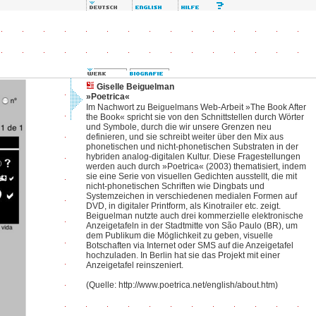
Giselle Beiguelman
»Poetrica«
Im Nachwort zu Beiguelmans Web-Arbeit »The Book After
the Book« spricht sie von den Schnittstellen durch Wörter
und Symbole, durch die wir unsere Grenzen neu
definieren, und sie schreibt weiter über den Mix aus
phonetischen und nicht-phonetischen Substraten in der
hybriden analog-digitalen Kultur. Diese Fragestellungen
werden auch durch »Poetrica« (2003) thematisiert, indem
sie eine Serie von visuellen Gedichten ausstellt, die mit
nicht-phonetischen Schriften wie Dingbats und
Systemzeichen in verschiedenen medialen Formen auf
DVD, in digitaler Printform, als Kinotrailer etc. zeigt.
Beiguelman nutzte auch drei kommerzielle elektronische
Anzeigetafeln in der Stadtmitte von São Paulo (BR), um
dem Publikum die Möglichkeit zu geben, visuelle
Botschaften via Internet oder SMS auf die Anzeigetafel
hochzuladen. In Berlin hat sie das Projekt mit einer
Anzeigetafel reinszeniert.
(Quelle: http://www.poetrica.net/english/about.htm)