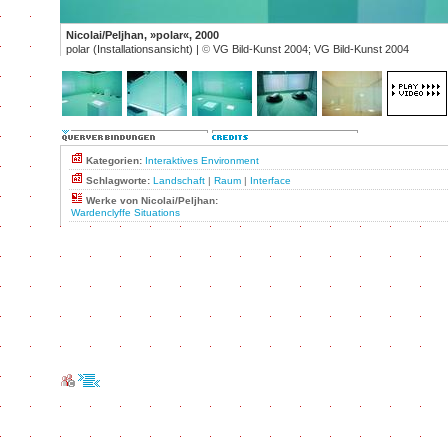
Nicolai/Peljhan, »polar«, 2000
polar (Installationsansicht) |
©
VG Bild-Kunst 2004; VG Bild-Kunst 2004
Kategorien:
Interaktives Environment
Schlagworte:
Landschaft
|
Raum
|
Interface
Werke von Nicolai/Peljhan:
Wardenclyffe Situations