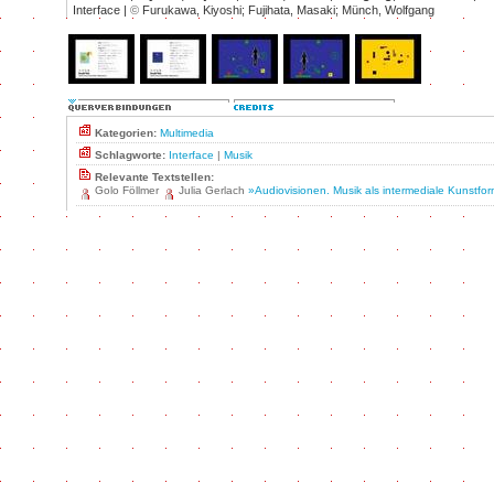
Interface |
©
Furukawa, Kiyoshi; Fujihata, Masaki; Münch, Wolfgang
Kategorien:
Multimedia
Schlagworte:
Interface
|
Musik
Relevante Textstellen:
Golo Föllmer
Julia Gerlach
»Audiovisionen. Musik als intermediale Kunstfo