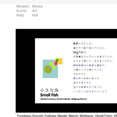
Furukawa, Kiyoshi; Fujihata, Masaki; Münch, Wolfgang, »Small Fish«, 1