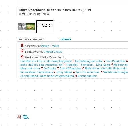
Ulrike Rosenbach, »Tanz um einen Baum«, 1979
©
VG Bild-Kunst 2004
Kategorien:
Aktion
|
Video
Schlagworte:
Closed-Circuit
Werke von Ulrike Rosenbach:
Das Bild der Frau in der Nachkriegszeit
Einwicklung mit Julia
Five Point Star
nicht, daß ich eine Amazone bin
Herakles – Herkules – King Kong
Madonnas 
Mon petit chou
Or-Phelia
Port of Paradise
Reflexionen über die Geburt de
für kreativen Feminismus
Sorry Mister
Tanz für eine Frau
Weiblicher Energi
Zehntausend Jahre habe ich geschlafen
Zeichenhaube