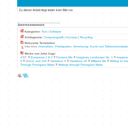
Zu dieser Arbeit liegt leider kein Bild vor.
Kategorien:
Text
|
Software
Schlagworte:
Computergrafik
|
Konzept
|
Recycling
Relevante Textstellen:
Inke Arns
»Interaktion, Partizipation, Vernetzung: Kunst und Telekommunikati
Werke von John Cage:
4'33''
Europeras 1 & 2
Fontana Mix
Imaginary Landscape No. 1
Imagina
4
One11 and 103
Variations V
Variations VII
Williams Mix
Writing for t
Through Finnegans Wake
Writings through Finnegans Wake