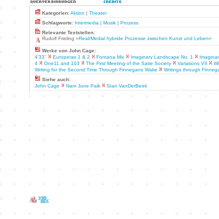
Kategorien:
Aktion
|
Theater
Schlagworte:
Intermedia
|
Musik
|
Prozess
Relevante Textstellen:
Rudolf Frieling
»Real/Medial hybride Prozesse zwischen Kunst und Leben«
Werke von John Cage:
4'33''
Europeras 1 & 2
Fontana Mix
Imaginary Landscape No. 1
Imagina
4
One11 and 103
The First Meeting of the Satie Society
Variations VII
Wi
Writing for the Second Time Through Finnegans Wake
Writings through Finne
Siehe auch:
John Cage
Nam June Paik
Stan VanDerBeek