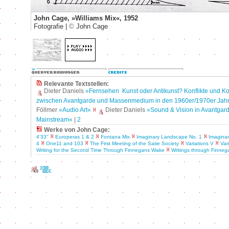
John Cage, »Williams Mix«, 1952
Fotografie |
©
John Cage
Relevante Textstellen:
Dieter Daniels
»Fernsehen ­ Kunst oder Antikunst? Konflikte und K
zwischen Avantgarde und Massenmedium in den 1960er/1970er Jah
Föllmer
»Audio Art«
Dieter Daniels
»Sound & Vision in Avantgar
Mainstream«
|
2
Werke von John Cage:
4'33''
Europeras 1 & 2
Fontana Mix
Imaginary Landscape No. 1
Imagina
4
One11 and 103
The First Meeting of the Satie Society
Variations V
Var
Writing for the Second Time Through Finnegans Wake
Writings through Finne