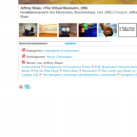
Jeffrey Shaw, »The Virtual Museum«, 1991
Installationsansicht: Ars Electronica, Brucknerhaus, Linz 1992 |
Fotograf:
Jeffr
Shaw
Kategorien:
Interaktives Environment
Schlagworte:
Raum
|
Simulation
Werke von Jeffrey Shaw:
Corpocinema
Emergences of Continous Forms
EVE (Extended Virtual Enviro
Movie
Pig for Pink Floyd
Place-Ruhr
Revolution
The Lamb Lies Down on
Legible City
The Narrative Landscape (Erzählerische Landschaft)
Viewpoint (