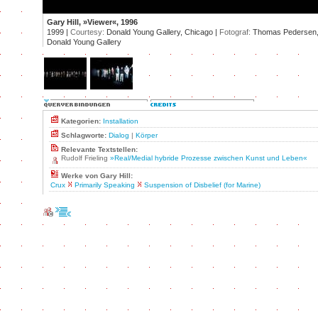
Gary Hill, »Viewer«, 1996
1999 |
Courtesy:
Donald Young Gallery, Chicago |
Fotograf:
Thomas Pedersen,
Donald Young Gallery
Kategorien:
Installation
Schlagworte:
Dialog
|
Körper
Relevante Textstellen:
Rudolf Frieling
»Real/Medial hybride Prozesse zwischen Kunst und Leben«
Werke von Gary Hill:
Crux
Primarily Speaking
Suspension of Disbelief (for Marine)