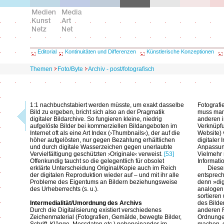
Editorial
Kontinuitäten und Differenzen
Künstlerische Konzeptionen
Themen
Foto/Byte
Archiv - post/fotografisch
1:1 nachbuchstabiert werden müsste, um exakt dasselbe
Fotografie
Bild zu ergeben, bricht sich also an der Pragmatik
muss man 
digitaler Bildarchive. So fungieren kleine, niedrig
anderen i
aufgelöste Bilder bei kommerziellen Bildangeboten im
Verknüpf
Internet oft als eine Art Index (›Thumbnails‹), der auf die
Website) 
höher aufgelösten, nur gegen Bezahlung erhältlichen
digitaler
und durch digitale Wasserzeichen gegen unerlaubte
Anpassung
Vervielfältigung geschützten ›Originale‹ verweist.
[53]
Vielmehr 
Offenkundig taucht so die gelegentlich für obsolet
Informati
erklärte Unterscheidung Original/Kopie auch im Reich
Dieser
der digitalen Reproduktion wieder auf – und mit ihr alle
entsprech
Probleme des Eigentums an Bildern beziehungsweise
denn »dig
des Urheberrechts (s. u.).
analogen 
sortiere
Intermedialität/Umordnung des Archivs
des Bilde
Durch die Digitalisierung existiert verschiedenes
anderen 
Zeichenmaterial (Fotografien, Gemälde, bewegte Bilder,
Ordnunge