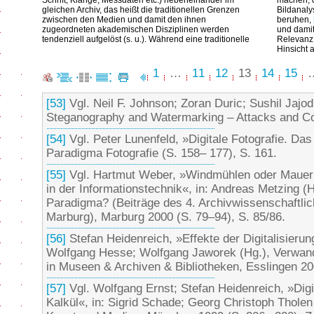
Schrift, Klänge, Messdaten etc.) nebeneinander im
machen, d
gleichen Archiv, das heißt die traditionellen Grenzen
Bildanaly
zwischen den Medien und damit den ihnen
beruhen,
zugeordneten akademischen Disziplinen werden
und dami
tendenziell aufgelöst (s. u.). Während eine traditionelle
Relevanz 
Hinsicht a
1
…
11
12
13
14
15
[53]
Vgl. Neil F. Johnson; Zoran Duric; Sushil Jajod
Steganography and Watermarking – Attacks and C
[54]
Vgl. Peter Lunenfeld, »Digitale Fotografie. Das 
Paradigma Fotografie (S. 158– 177), S. 161.
[55]
Vgl. Hartmut Weber, »Windmühlen oder Mauern
in der Informationstechnik«, in: Andreas Metzing (H
Paradigma? (Beiträge des 4. Archivwissenschaftli
Marburg), Marburg 2000 (S. 79–94), S. 85/86.
[56]
Stefan Heidenreich, »Effekte der Digitalisieru
Wolfgang Hesse; Wolfgang Jaworek (Hg.), Verwandl
in Museen & Archiven & Bibliotheken, Esslingen 20
[57]
Vgl. Wolfgang Ernst; Stefan Heidenreich, »Digit
Kalkül«, in: Sigrid Schade; Georg Christoph Tholen