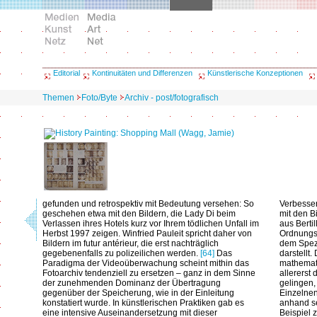
Editorial
Kontinuitäten und Differenzen
Künstlerische Konzeptionen
Themen
Foto/Byte
Archiv - post/fotografisch
gefunden und retrospektiv mit Bedeutung versehen: So
Verbesse
geschehen etwa mit den Bildern, die Lady Di beim
mit den B
Verlassen ihres Hotels kurz vor Ihrem tödlichen Unfall im
aus Bertil
Herbst 1997 zeigen. Winfried Pauleit spricht daher von
Ordnungs
Bildern im futur antérieur, die erst nachträglich
dem Spezi
gegebenenfalls zu polizeilichen werden.
[64]
Das
darstellt
Paradigma der Videoüberwachung scheint mithin das
mathemati
Fotoarchiv tendenziell zu ersetzen – ganz in dem Sinne
allererst
der zunehmenden Dominanz der Übertragung
gelingen,
gegenüber der Speicherung, wie in der Einleitung
Einzelnen
konstatiert wurde. In künstlerischen Praktiken gab es
anhand s
eine intensive Auseinandersetzung mit dieser
Beispiel 