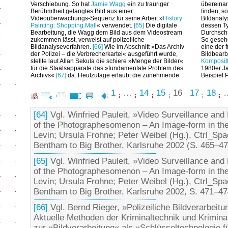
Verschiebung. So hat
Jamie Wagg
ein zu trauriger
übereinan
Berühmtheit gelangtes Bild aus einer
finden, so
Videoüberwachungs-Sequenz für seine Arbeit »
History
Bildanaly
Painting: Shopping Mall
« verwendet.
[65]
Die digitale
dessen Ty
Bearbeitung, die Wagg dem Bild aus dem Videostream
Durchschn
zukommen lässt, verweist auf polizeiliche
So gesehe
Bildanalyseverfahren.
[66]
Wie im Abschnitt »Das Archiv
eine der 
der Polizei – die Verbrecherkartei« ausgeführt wurde,
Bildbearb
stellte laut Allan Sekula die schiere »Menge der Bilder«
Kompositf
für die Staatsapparate das »fundamentale Problem des
1980er Ja
Archivs«
[67]
da. Heutzutage erlaubt die zunehmende
Beispiel P
1
…
14
15
16
17
18
[64]
Vgl. Winfried Pauleit, »Video Surveillance an
of the Photographesomenon – An Image-form in the 
Levin; Ursula Frohne; Peter Weibel (Hg.), Ctrl_Spa
Bentham to Big Brother, Karlsruhe 2002 (S. 465–47
[65]
Vgl. Winfried Pauleit, »Video Surveillance an
of the Photographesomenon – An Image-form in the 
Levin; Ursula Frohne; Peter Weibel (Hg.), Ctrl_Spa
Bentham to Big Brother, Karlsruhe 2002, S. 471–47
[66]
Vgl. Bernd Rieger, »Polizeiliche Bildverarbeitu
Aktuelle Methoden der Kriminaltechnik und Krimina
zur »Bildverarbeitung« als »Schlüsseltechnologie 