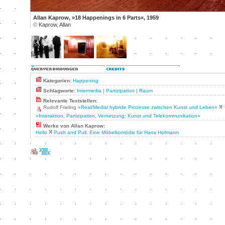
Allan Kaprow, »18 Happenings in 6 Parts«, 1959
©
Kaprow, Allan
Kategorien:
Happening
Schlagworte:
Intermedia
|
Partizipation
|
Raum
Relevante Textstellen:
Rudolf Frieling
»Real/Medial hybride Prozesse zwischen Kunst und Leben«
»Interaktion, Partizipation, Vernetzung: Kunst und Telekommunikation«
Werke von Allan Kaprow:
Hello
Push and Pull. Eine Möbelkomödie für Hans Hofmann