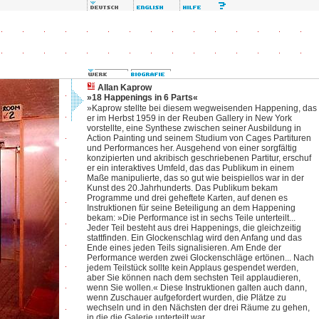
Allan Kaprow
»18 Happenings in 6 Parts«
»Kaprow stellte bei diesem wegweisenden Happening, das
er im Herbst 1959 in der Reuben Gallery in New York
vorstellte, eine Synthese zwischen seiner Ausbildung in
Action Painting und seinem Studium von Cages Partituren
und Performances her. Ausgehend von einer sorgfältig
konzipierten und akribisch geschriebenen Partitur, erschuf
er ein interaktives Umfeld, das das Publikum in einem
Maße manipulierte, das so gut wie beispiellos war in der
Kunst des 20.Jahrhunderts. Das Publikum bekam
Programme und drei geheftete Karten, auf denen es
Instruktionen für seine Beteiligung an dem Happening
bekam: »Die Performance ist in sechs Teile unterteilt...
Jeder Teil besteht aus drei Happenings, die gleichzeitig
stattfinden. Ein Glockenschlag wird den Anfang und das
Ende eines jeden Teils signalisieren. Am Ende der
Performance werden zwei Glockenschläge ertönen... Nach
jedem Teilstück sollte kein Applaus gespendet werden,
aber Sie können nach dem sechsten Teil applaudieren,
wenn Sie wollen.« Diese Instruktionen galten auch dann,
wenn Zuschauer aufgefordert wurden, die Plätze zu
wechseln und in den Nächsten der drei Räume zu gehen,
in die die Galerie unterteilt war.