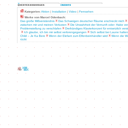
Kategorien:
Aktion
|
Installation
|
Video
|
Fernsehen
Werke von Marcel Odenbach:
Das große Mißverständnis
Das Schweigen deutscher Räume erschreckt mich
zwischen mir und meinen Verlusten
Die Unwahrheit der Vernunft oder: Habe ver
Problemstellung zu verschlafen
Dreihändiges Klavierkonzert für entsetzlich ver
Ich glaube, ich bin mir selbst verlorengegangen
Sich selbst bei Laune halten
Child – Je Ka Bere
Wenn der Elefant zum Elfenbeinhändler wird
Wenn die Wa
rückt