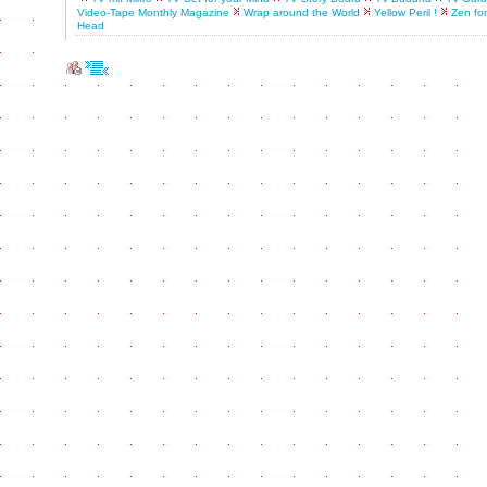
Video-Tape Monthly Magazine
Wrap around the World
Yellow Peril !
Zen for
Head