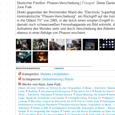
Deutscher Pavillon: Phasen-Verschiebung |
Fotograf:
Dieter Danie
June Paik
Direkt gegenüber der flimmernden Wand des "Electronic Superhig
minimalistische "Phasen-Verschiebung": ein Rückgriff auf die Inst
is the Oldest TV" von 1965, in der durch einen simplen Eingriff in 
damals noch schwarzweißen Fernsehapparate ein Bild entsteht, d
Aufnahme des Mondes wirkt und durch Verschiebung des Ablenk
ebenso in einer Abfolge von Phasen erscheint.
Kategorien:
Skulptur
|
Installation
Schlagworte:
Globalisierung
|
Raum
Werke von Nam June Paik:
Aktion mit einer Violine an Schnur (in der »Exposition of Music – Electronic Televi
Laser
Buddha
documenta-Performance
Electronic Art II
Etude for Piano
Music – Electronic Television
Global Groove
Good Morning, Mr. Orwell
Homm
Cage: Musik für Tonbänder und Klavier
I-Ching/Et-Ching
Kuba-TV
Magnet 
Lindsay
McLuhan Caged (in Electronic Art II)
One for Violin Solo
Participat
Performance im Hause Ramsbott
Random Access Music: Exposition of Music – E
Television
Robot K-456
Schallplatten-Schaschlik: Exposition of Music – Electr
Simple
So langweilig wie möglich
Traitor, you left fluxus (Postkarte an Nam Ju
TV mit Mikro
TV Set for your Mind
TV Story Board
TV-Buddha
TV-Gar