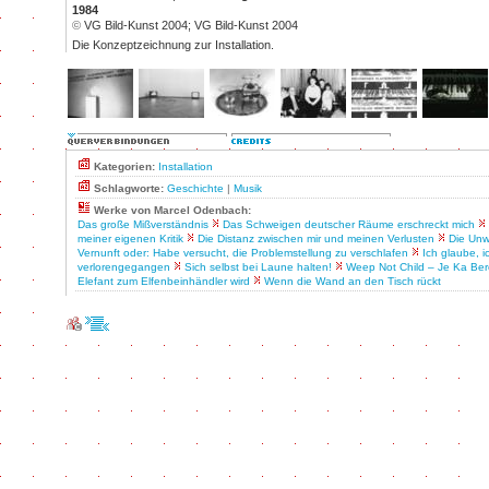
1984
©
VG Bild-Kunst 2004; VG Bild-Kunst 2004
Die Konzeptzeichnung zur Installation.
Kategorien:
Installation
Schlagworte:
Geschichte
|
Musik
Werke von Marcel Odenbach:
Das große Mißverständnis
Das Schweigen deutscher Räume erschreckt mich
meiner eigenen Kritik
Die Distanz zwischen mir und meinen Verlusten
Die Unw
Vernunft oder: Habe versucht, die Problemstellung zu verschlafen
Ich glaube, i
verlorengegangen
Sich selbst bei Laune halten!
Weep Not Child – Je Ka Ber
Elefant zum Elfenbeinhändler wird
Wenn die Wand an den Tisch rückt