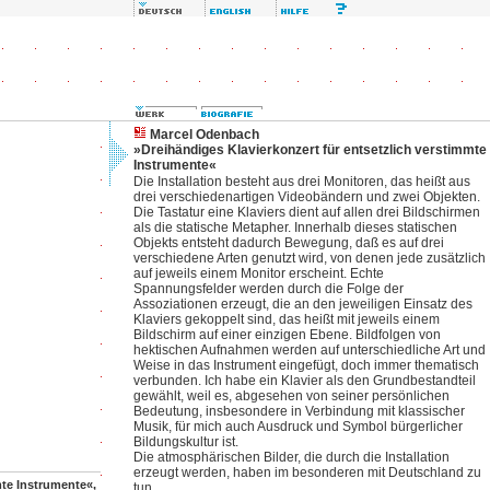
Marcel Odenbach
»Dreihändiges Klavierkonzert für entsetzlich verstimmte
Instrumente«
Die Installation besteht aus drei Monitoren, das heißt aus
drei verschiedenartigen Videobändern und zwei Objekten.
Die Tastatur eine Klaviers dient auf allen drei Bildschirmen
als die statische Metapher. Innerhalb dieses statischen
Objekts entsteht dadurch Bewegung, daß es auf drei
verschiedene Arten genutzt wird, von denen jede zusätzlich
auf jeweils einem Monitor erscheint. Echte
Spannungsfelder werden durch die Folge der
Assoziationen erzeugt, die an den jeweiligen Einsatz des
Klaviers gekoppelt sind, das heißt mit jeweils einem
Bildschirm auf einer einzigen Ebene. Bildfolgen von
hektischen Aufnahmen werden auf unterschiedliche Art und
Weise in das Instrument eingefügt, doch immer thematisch
verbunden. Ich habe ein Klavier als den Grundbestandteil
gewählt, weil es, abgesehen von seiner persönlichen
Bedeutung, insbesondere in Verbindung mit klassischer
Musik, für mich auch Ausdruck und Symbol bürgerlicher
Bildungskultur ist.
Die atmosphärischen Bilder, die durch die Installation
erzeugt werden, haben im besonderen mit Deutschland zu
mte Instrumente«,
tun.