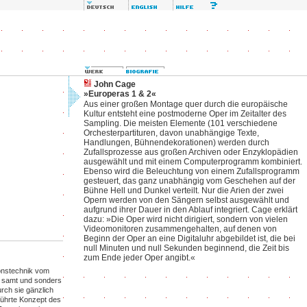
John Cage
»Europeras 1 & 2«
Aus einer großen Montage quer durch die europäische
Kultur entsteht eine postmoderne Oper im Zeitalter des
Sampling. Die meisten Elemente (101 verschiedene
Orchesterpartituren, davon unabhängige Texte,
Handlungen, Bühnendekorationen) werden durch
Zufallsprozesse aus großen Archiven oder Enzyklopädien
ausgewählt und mit einem Computerprogramm kombiniert.
Ebenso wird die Beleuchtung von einem Zufallsprogramm
gesteuert, das ganz unabhängig vom Geschehen auf der
Bühne Hell und Dunkel verteilt. Nur die Arien der zwei
Opern werden von den Sängern selbst ausgewählt und
aufgrund ihrer Dauer in den Ablauf integriert. Cage erklärt
dazu: »Die Oper wird nicht dirigiert, sondern von vielen
Videomonitoren zusammengehalten, auf denen von
Beginn der Oper an eine Digitaluhr abgebildet ist, die bei
null Minuten und null Sekunden beginnend, die Zeit bis
zum Ende jeder Oper angibt.«
ionstechnik vom
n, samt und sonders
urch sie gänzlich
führte Konzept des