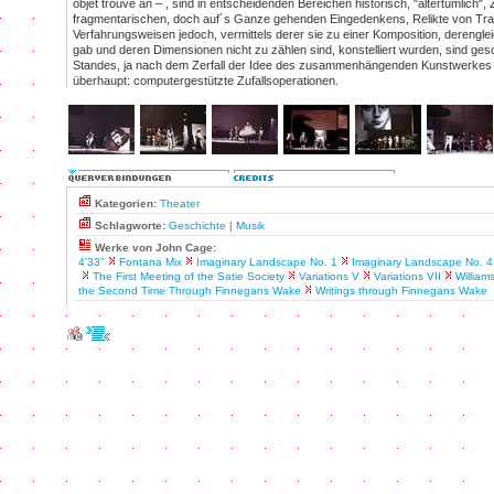
objet trouvé an – , sind in entscheidenden Bereichen historisch, "altertümlich",
fragmentarischen, doch auf´s Ganze gehenden Eingedenkens, Relikte von Tradi
Verfahrungsweisen jedoch, vermittels derer sie zu einer Komposition, derengle
gab und deren Dimensionen nicht zu zählen sind, konstelliert wurden, sind gesc
Standes, ja nach dem Zerfall der Idee des zusammenhängenden Kunstwerkes 
überhaupt: computergestützte Zufallsoperationen.
Kategorien:
Theater
Schlagworte:
Geschichte
|
Musik
Werke von John Cage:
4'33''
Fontana Mix
Imaginary Landscape No. 1
Imaginary Landscape No. 4
The First Meeting of the Satie Society
Variations V
Variations VII
William
the Second Time Through Finnegans Wake
Writings through Finnegans Wake