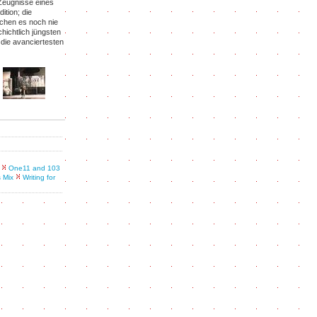
 Zeugnisse eines
tion; die
ichen es noch nie
hichtlich jüngsten
die avanciertesten
One11 and 103
s Mix
Writing for