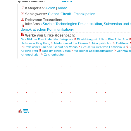
Kategorien:
Aktion
|
Video
Schlagworte:
Closed-Circuit
|
Emanzipation
Relevante Textstellen:
Inke Arns
»Soziale Technologien Dekonstruktion, Subversion und d
demokratischen Kommunikation«
Werke von Ulrike Rosenbach:
Das Bild der Frau in der Nachkriegszeit
Einwicklung mit Julia
Five Point Star
Herkules – King Kong
Madonnas of the Flowers
Mon petit chou
Or-Phelia
Reflexionen über die Geburt der Venus
Schule für kreativen Feminismus
S
für eine Frau
Tanz um einen Baum
Weiblicher Energieaustausch
Zehntaus
ich geschlafen
Zeichenhaube