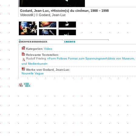
Godard, Jean-Luc, »Histoire(s) du cinéma«, 1988 – 1998
Videostill |
©
Godard, Jean-Luc
Kategorien:
Video
Relevante Textstellen:
Rudolf Frieling
»Form Follows Format zum Spannungsverhältnis von Museum, 
und Medienkunst«
Werke von Godard, Jean-Luc:
Nouvelle Vague