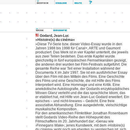
Godard, Jean-Luc
»Histoire(s) du cinéma«
»Diese TV-Serie bzw. dieser Video-Essay wurde in den
Jahren 1988 bis 1998 für Canal+, ARTE und Gaumont
produziert. Das Werk ist in vier Kapitel unterteilt, die jeweils
aus zwei Teilen bestehen. Das erste Kapitel wurde
gleichzeitig in fünf europäischen Fernsehkanälen gezeigt,
die anderen drei wurden bei Film-Festivals aufgeführt. Die
gesamte Reihe war Teil einer Installation während der
Documenta X im Jahr 1997. Sie ist ein ausführlicher Essay
über den Film mit den Mitteln des Films. Eine Geschichte
des Films und eine Geschichte, die mit Hilfe des Films
interpretiert wird. Eine Hommage und eine Kritik. Eine
anekdotische Autobiografie, der Godards enzyklopädisches
Wissen Glanz verleiht und die das sprachliche Idiom, das
er etabliert hat, mit Hilfe von Jean-Luc Godard erweitert. Ein
episches – und nicht-lineares – Gedicht. Eine freie
assoziative Abhandlung. Eine ausgedehnte, vielschichtige
musikalische Komposition.
Für den amerikanischen Filmkritiker Jonathan Rosenbaum
stellt Godards Video-Reihe den Höhepunkt des
Filmschaffens im 20. Jahrhundert dar: ›Genau wie
›Finnegans Wake‹, jenes Kunstwerk, mit dem ›Histoire(s)
du cinéma‹ wohl noch am ehesten zu vergleichen ist, sich