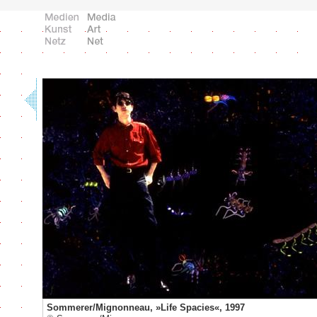
Sommerer/Mignonneau, »Life Spacies«, 1997