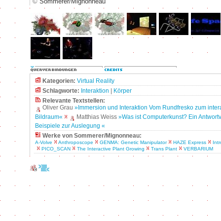
©
Sommerer/Mignonneau
Kategorien:
Virtual Reality
Schlagworte:
Interaktion
|
Körper
Relevante Textstellen:
Oliver Grau
»Immersion und Interaktion Vom Rundfresko zum inter
Bildraum«
Matthias Weiss
»Was ist Computerkunst? Ein Antwort
Beispiele zur Auslegung «
Werke von Sommerer/Mignonneau:
A-Volve
Anthroposcope
GENMA: Genetic Manipulator
HAZE Express
Intr
PICO_SCAN
The Interactive Plant Growing
Trans Plant
VERBARIUM