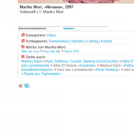
Mariko Mori, »Nirvana«, 1997
Videostill |
©
Mariko Mori
Kategorien:
Video
Schlagworte:
Feminismus
|
Gender
|
Cyborg
|
Körper
Werke von Mariko Mori:
Miko No Inori
Play with Me
Wave UFO
Siehe auch:
Markus Käch
Aziz, Anthony; Cucher, Sammy (Aziz/Cucher)
Alba D
van Lamsweerde
Alba D'Urbano
»Hautnah«
Markus Käch
»Patho
Konstitutionstypen«
Inez van Lamsweerde
»Final Fantasy«
Inez 
»Thank you Tighmaster«