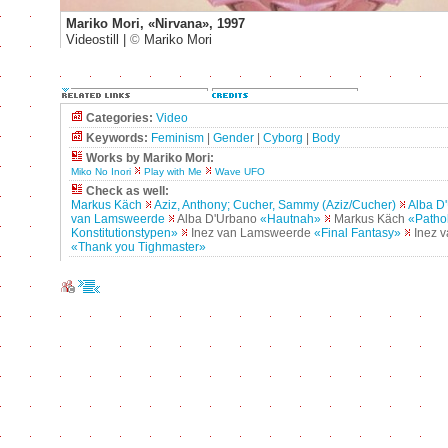
Mariko Mori, «Nirvana», 1997
Videostill |
©
Mariko Mori
Categories:
Video
Keywords:
Feminism
|
Gender
|
Cyborg
|
Body
Works by Mariko Mori:
Miko No Inori
Play with Me
Wave UFO
Check as well:
Markus Käch
Aziz, Anthony; Cucher, Sammy (Aziz/Cucher)
Alba D
van Lamsweerde
Alba D'Urbano
«Hautnah»
Markus Käch
«Patho
Konstitutionstypen»
Inez van Lamsweerde
«Final Fantasy»
Inez 
«Thank you Tighmaster»