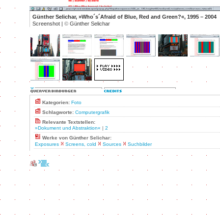
Günther Selichar, »Who´s´Afraid of Blue, Red and Green?«, 1995 – 2004
Screenshot |
©
Günther Selichar
Kategorien:
Foto
Schlagworte:
Computergrafik
Relevante Textstellen:
»Dokument und Abstraktion«
|
2
Werke von Günther Selichar:
Exposures
Screens, cold
Sources
Suchbilder