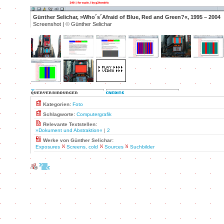
Günther Selichar, »Who´s´Afraid of Blue, Red and Green?«, 1995 – 2004
Screenshot |
©
Günther Selichar
Kategorien:
Foto
Schlagworte:
Computergrafik
Relevante Textstellen:
»Dokument und Abstraktion«
|
2
Werke von Günther Selichar:
Exposures
Screens, cold
Sources
Suchbilder