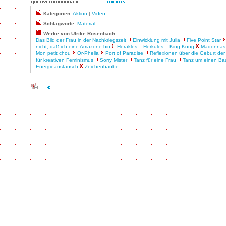
Kategorien:
Aktion
|
Video
Schlagworte:
Material
Werke von Ulrike Rosenbach:
Das Bild der Frau in der Nachkriegszeit
Einwicklung mit Julia
Five Point Star
nicht, daß ich eine Amazone bin
Herakles – Herkules – King Kong
Madonnas 
Mon petit chou
Or-Phelia
Port of Paradise
Reflexionen über die Geburt de
für kreativen Feminismus
Sorry Mister
Tanz für eine Frau
Tanz um einen B
Energieaustausch
Zeichenhaube