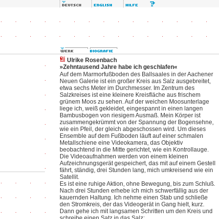
Ulrike Rosenbach
»Zehntausend Jahre habe ich geschlafen«
Auf dem Marmorfußboden des Ballsaales in der Aachener
Neuen Galerie ist ein großer Kreis aus Salz ausgebreitet,
etwa sechs Meter im Durchmesser. Im Zentrum des
Salzkreises ist eine kleinere Kreisfläche aus frischem
grünem Moos zu sehen. Auf der weichen Moosunterlage
liege ich, weiß gekleidet, eingespannt in einen langen
Bambusbogen von riesigem Ausmaß. Mein Körper ist
zusammengekrümmt von der Spannung der Bogensehne,
wie ein Pfeil, der gleich abgeschossen wird. Um dieses
Ensemble auf dem Fußboden läuft auf einer schmalen
Metallschiene eine Videokamera, das Objektiv
beobachtend in die Mitte gerichtet, wie ein Kontrollauge.
Die Videoaufnahmen werden von einem kleinen
Aufzeichnungsgerät gespeichert, das mit auf einem Gestell
fährt, ständig, drei Stunden lang, mich umkreisend wie ein
Satellit.
Es ist eine ruhige Aktion, ohne Bewegung, bis zum Schluß.
Nach drei Stunden erhebe ich mich schwerfällig aus der
kauernden Haltung. Ich nehme einen Stab und schließe
den Stromkreis, der das Videogerät in Gang hielt, kurz.
Dann gehe ich mit langsamen Schritten um den Kreis und
schreibe einen Satz in das Salz: