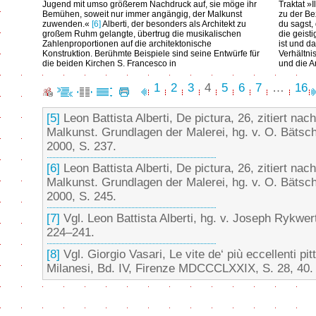
Jugend mit umso größerem Nachdruck auf, sie möge ihr
Traktat »
Bemühen, soweit nur immer angängig, der Malkunst
zu der B
zuwenden.«
[6]
Alberti, der besonders als Architekt zu
du sagst,
großem Ruhm gelangte, übertrug die musikalischen
die geisti
Zahlenproportionen auf die architektonische
ist und d
Konstruktion. Berühmte Beispiele sind seine Entwürfe für
Verhältni
die beiden Kirchen S. Francesco in
und die A
1
2
3
4
5
6
7
…
16
[5]
Leon Battista Alberti, De pictura, 26, zitiert nach
Malkunst. Grundlagen der Malerei, hg. v. O. Bäts
2000, S. 237.
[6]
Leon Battista Alberti, De pictura, 26, zitiert nach
Malkunst. Grundlagen der Malerei, hg. v. O. Bäts
2000, S. 245.
[7]
Vgl. Leon Battista Alberti, hg. v. Joseph Rykwe
224–241.
[8]
Vgl. Giorgio Vasari, Le vite de‘ più eccellenti pitt
Milanesi, Bd. IV, Firenze MDCCCLXXIX, S. 28, 40.