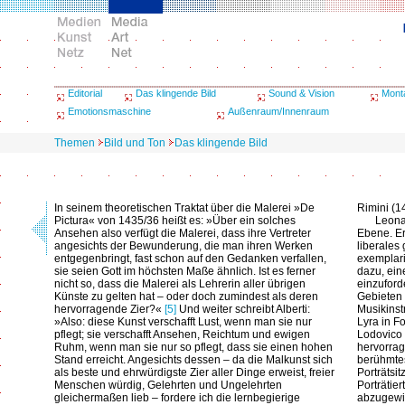
Editorial
Das klingende Bild
Sound & Vision
Mont
Emotionsmaschine
Außenraum/Innenraum
Themen
Bild und Ton
Das klingende Bild
In seinem theoretischen Traktat über die Malerei »De
Rimini (1
Pictura« von 1435/36 heißt es: »Über ein solches
Leona
Ansehen also verfügt die Malerei, dass ihre Vertreter
Ebene. Er
angesichts der Bewunderung, die man ihren Werken
liberales
entgegenbringt, fast schon auf den Gedanken verfallen,
exemplari
sie seien Gott im höchsten Maße ähnlich. Ist es ferner
dazu, ein
nicht so, dass die Malerei als Lehrerin aller übrigen
einzuford
Künste zu gelten hat – oder doch zumindest als deren
Gebieten 
hervorragende Zier?«
[5]
Und weiter schreibt Alberti:
Musikinst
»Also: diese Kunst verschafft Lust, wenn man sie nur
Lyra in F
pflegt; sie verschafft Ansehen, Reichtum und ewigen
Lodovico S
Ruhm, wenn man sie nur so pflegt, dass sie einen hohen
hervorrag
Stand erreicht. Angesichts dessen – da die Malkunst sich
berühmtes
als beste und ehrwürdigste Zier aller Dinge erweist, freier
Porträtsi
Menschen würdig, Gelehrten und Ungelehrten
Porträtie
gleichermaßen lieb – fordere ich die lernbegierige
abzugew