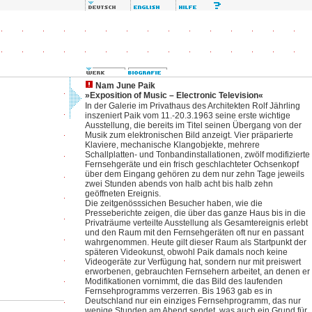
Nam June Paik
»Exposition of Music – Electronic Television«
In der Galerie im Privathaus des Architekten Rolf Jährling
inszeniert Paik vom 11.-20.3.1963 seine erste wichtige
Ausstellung, die bereits im Titel seinen Übergang von der
Musik zum elektronischen Bild anzeigt. Vier präparierte
Klaviere, mechanische Klangobjekte, mehrere
Schallplatten- und Tonbandinstallationen, zwölf modifizierte
Fernsehgeräte und ein frisch geschlachteter Ochsenkopf
über dem Eingang gehören zu dem nur zehn Tage jeweils
zwei Stunden abends von halb acht bis halb zehn
geöffneten Ereignis.
Die zeitgenösssichen Besucher haben, wie die
Presseberichte zeigen, die über das ganze Haus bis in die
Privaträume verteilte Ausstellung als Gesamtereignis erlebt
und den Raum mit den Fernsehgeräten oft nur en passant
wahrgenommen. Heute gilt dieser Raum als Startpunkt der
späteren Videokunst, obwohl Paik damals noch keine
Videogeräte zur Verfügung hat, sondern nur mit preiswert
erworbenen, gebrauchten Fernsehern arbeitet, an denen er
Modifikationen vornimmt, die das Bild des laufenden
Fernsehprogramms verzerren. Bis 1963 gab es in
Deutschland nur ein einziges Fernsehprogramm, das nur
wenige Stunden am Abend sendet, was auch ein Grund für