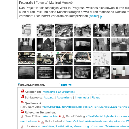
Fotografie |
Fotograf:
Manfred Montwé
Das Projekt ist ein ständiges Work-in-Progress, welches sich sowohl durch di
auch durch Paik und seine Künstlerkollegen sowie durch technische Defekte f
verändert. Dies betrifft vor allem die komplizierten
[
weiter
]
Kategorien:
Interaktives Environment
Schlagworte:
Apparat
|
Ausstellung
|
Intermedia
|
Fluxus
Quellentext:
Paik, Nam June
»NACHSPIEL zur Ausstellung des EXPERIMENTELLEN FERN
Relevante Textstellen:
Golo Föllmer
»Audio Art«
Rudolf Frieling
»Real/Medial hybride Prozesse 
und Leben«
Heike Helfert
»Raum Zeit Technikkonstruktionen Aspekte der
Inke Arns
»Interaktion, Partizipation, Vernetzung: Kunst und Telekommunikati