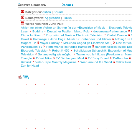
Kategorien:
Aktion
|
Sound
Schlagworte:
Aggression
|
Fluxus
Werke von Nam June Paik:
Aktion mit einer Violine an Schnur (in der »Exposition of Music – Electronic Televi
Laser
Buddha
Deutscher Pavillon: Marco Polo
documenta-Performance
Etude for Piano
Exposition of Music – Electronic Television
Global Groove
Orwell
Hommage à John Cage: Musik für Tonbänder und Klavier
I-Ching/Et-C
Magnet TV
Mayor Lindsay
McLuhan Caged (in Electronic Art II)
One for Vio
Participation TV
Performance im Hause Ramsbott
Random Access Music: Expo
Electronic Television
Robot K-456
Schallplatten-Schaschlik: Exposition of Mus
Television
So langweilig wie möglich
Traitor, you left fluxus (Postkarte an Na
Triangle
TV mit Mikro
TV Set for your Mind
TV Story Board
TV-Buddha
Urmusik
Video-Tape Monthly Magazine
Wrap around the World
Yellow Peril 
Zen for Head