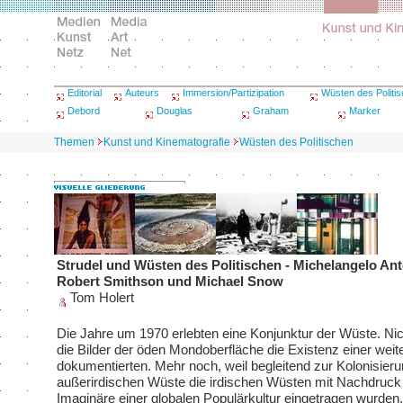
Editorial
Auteurs
Immersion/Partizipation
Wüsten des Politi
Debord
Douglas
Graham
Marker
Themen
Kunst und Kinematografie
Wüsten des Politischen
Strudel und Wüsten des Politischen - Michelangelo Ant
Robert Smithson und Michael Snow
Tom Holert
Die Jahre um 1970 erlebten eine Konjunktur der Wüste. Nich
die Bilder der öden Mondoberfläche die Existenz einer wei
dokumentierten. Mehr noch, weil begleitend zur Kolonisieru
außerirdischen Wüste die irdischen Wüsten mit Nachdruck
Imaginäre einer globalen Populärkultur eingetragen wurden.