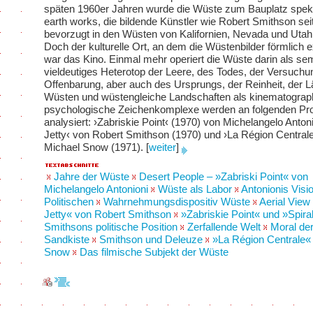
späten 1960er Jahren wurde die Wüste zum Bauplatz spek
earth works, die bildende Künstler wie Robert Smithson sei
bevorzugt in den Wüsten von Kalifornien, Nevada und Utah
Doch der kulturelle Ort, an dem die Wüstenbilder förmlich e
war das Kino. Einmal mehr operiert die Wüste darin als se
vieldeutiges Heterotop der Leere, des Todes, der Versuchu
Offenbarung, aber auch des Ursprungs, der Reinheit, der L
Wüsten und wüstengleiche Landschaften als kinematograp
psychologische Zeichenkomplexe werden an folgenden Pr
analysiert: ›Zabriskie Point‹ (1970) von Michelangelo Antoni
Jetty‹ von Robert Smithson (1970) und ›La Région Central
Michael Snow (1971).
[
weiter
]
Jahre der Wüste
Desert People – »Zabriski Point« von
Michelangelo Antonioni
Wüste als Labor
Antonionis Visi
Politischen
Wahrnehmungsdispositiv Wüste
Aerial View
Jetty« von Robert Smithson
»Zabriskie Point« und »Spiral
Smithsons politische Position
Zerfallende Welt
Moral der
Sandkiste
Smithson und Deleuze
»La Région Centrale«
Snow
Das filmische Subjekt der Wüste