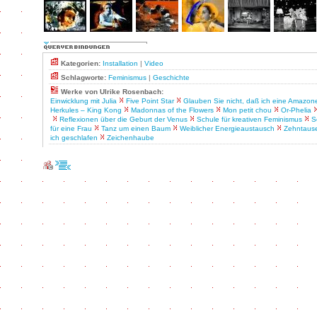
Kategorien:
Installation
|
Video
Schlagworte:
Feminismus
|
Geschichte
Werke von Ulrike Rosenbach:
Einwicklung mit Julia
Five Point Star
Glauben Sie nicht, daß ich eine Amazon
Herkules – King Kong
Madonnas of the Flowers
Mon petit chou
Or-Phelia
Reflexionen über die Geburt der Venus
Schule für kreativen Feminismus
S
für eine Frau
Tanz um einen Baum
Weiblicher Energieaustausch
Zehntaus
ich geschlafen
Zeichenhaube