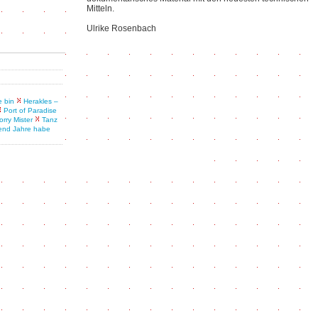
Mitteln.
Ulrike Rosenbach
e bin
Herakles –
Port of Paradise
orry Mister
Tanz
end Jahre habe