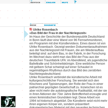
Ulrike Rosenbach
»Das Bild der Frau in der Nachkriegszeit«
Im Haus der Geschichte der Bundesrepublik Deutschland
in Bonn läuft über eine Wand von 96 Fernsehmonitoren,
ein Programm mit drei Künstlervideos. Eines davon ist von
Ulrike Rosenbach. Gezeigt werden Dokumentaraufnahmen
aus der Nachkriegszeit mit Frauen, die am Wiederaufbau
beteiligt sind: auf dem Bau, in der Fabrik, in der Forschung.
Im Wechsel dazu sieht man das Bild der Frau aus der
deutschen Traumfabrik UFA: im Abendkleid, als jugendliche
Ballettratte und Schönheitskönigin. Eine weibliche Person
mit gelbem Schal schwingt auf einer Schaukel in
regelmäßigem Rhythmus durch das Bild des zerstörten
Nachkriegsdeutschland.
Ulrike Rosenbach verbindet die künstlerische Arbeit mit
kulturgeschichtlicher Forschung. Sie wendet sich den
Klischees und Typisierungen, der Rolle der Frau in einer
patriarchial geprägten Gesellschaft zu. Inzwischen ist es
aber nicht mehr die autobiografische Radikalität, mit der sie
in ihren Aktionen der 70er Jahre Betroffenheit erzeugte und
einen feministischen Grundstein legt. Diese Arbeit von
1994 ist historisch abgeklärt. Die Künstlerin setzt nicht mehr
ihren eigenen Körper ein, sondern präsentiert
dokumentarisches Material mit den neuesten technischen