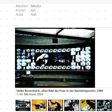
Ulrike Rosenbach, »Das Bild der Frau in der Nachkriegszeit«, 1994
©
VG Bild-Kunst 2004