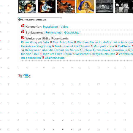
Kategorien:
Installation
|
Video
Schlagworte:
Feminismus
|
Geschichte
Werke von Ulrike Rosenbach:
Einwicklung mit Julia
Five Point Star
Glauben Sie nicht, daß ich eine Amazon
Herkules – King Kong
Madonnas of the Flowers
Mon petit chou
Or-Phelia
Reflexionen über die Geburt der Venus
Schule für kreativen Feminismus
S
für eine Frau
Tanz um einen Baum
Weiblicher Energieaustausch
Zehntaus
ich geschlafen
Zeichenhaube