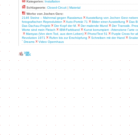
Kategorien:
Installation
Schlagworte:
Closed-Circuit
|
Material
Werke von Jochen Gerz:
2146 Steine – Mahnmal gegen Rassismus
Ausstellung von Jochen Gerz neben
fotografischen Reproduktion
Auto-Porträt 71
Bilder einer Ausstellung
Das B
Das Dachau-Projekt
Der Kopf der M.
Der malende Mund
Der Transsib. Pro
Worte sind mein Fleisch
IBM-Farbband
Kunst korrumpiert - Attenzione l´arte 
Marsyas (Von dem Tod, aus dem Leben)
Photo/Text 51
Purple Cross for 
Revolution 1971
Rufen bis zur Erschöpfung
Schreiben mit der Hand
Snake
´ Dreams
Video Opernhaus