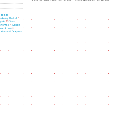
 seiner
erkeley Orakel
spekt
Diese
corrompe
Leben
absent now
 Hoods & Dragons