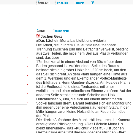
Jochen Gerz
»Das Lächeln Mona L.s bleibt unerwidert«
Die Arbeit, die in ihrem Titel auf die unaufhebbare
Trennung zwischen Bild und Betrachter verweist, besteht
aus zwei Teilen, die mit einem Seil aus Plastik verbunden
sind, das über
17m horizontal in einem Abstand von 60cm über dem
Boden gespannt ist. Auf der einen Seite des Raums
befindet sich ein grober Holzpfahl, 220cm hoch, um den
das Seil sich dreht. An dem Pfahl hängen eine Flinte aus
dem 1. Weltkrieg und ein Exemplar der Vortex-Manifeste
des Bildhauers Henri Gaudier-Brzeska. Am Fuß des Pfahls
ist die Endlosschleife eines Tonbandes mit einer
weiblichen und einer männlichen Stimme zu hören. Auf der
anderen Seite steht eine runde Scheibe aus Holz,
Durchmesser 5,30m, die sich auf einem unsichtbaren
Sockel langsam dreht. Darauf befindet sich ein Monitor und
ihm gegenüber eine Videokamera auf einem Stativ. In der
Mitte hängen zwei kleine Holzstühle an Fäden 5cm über
der Platte.
Die direkte Aufnahme des Monitorbildes durch die Kamera
erzeugt eine Rückkoppelung. »Das Lächeln Mona L.s
bleibt unerwidert«, das »Kulchur Piece #3«, ist Jochen
Gerz' einzige Arbeit mit diesem videospezifischen Effekt.