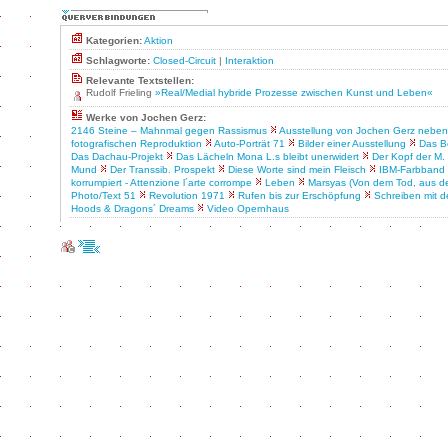
Kategorien:
Aktion
Schlagworte:
Closed-Circuit
|
Interaktion
Relevante Textstellen:
Rudolf Frieling
»Real/Medial hybride Prozesse zwischen Kunst und Leben«
Werke von Jochen Gerz:
2146 Steine – Mahnmal gegen Rassismus
Ausstellung von Jochen Gerz neben
fotografischen Reproduktion
Auto-Porträt 71
Bilder einer Ausstellung
Das B
Das Dachau-Projekt
Das Lächeln Mona L.s bleibt unerwidert
Der Kopf der M.
Mund
Der Transsib. Prospekt
Diese Worte sind mein Fleisch
IBM-Farbband
korrumpiert - Attenzione l´arte corrompe
Leben
Marsyas (Von dem Tod, aus 
Photo/Text 51
Revolution 1971
Rufen bis zur Erschöpfung
Schreiben mit 
Hoods & Dragons´ Dreams
Video Opernhaus