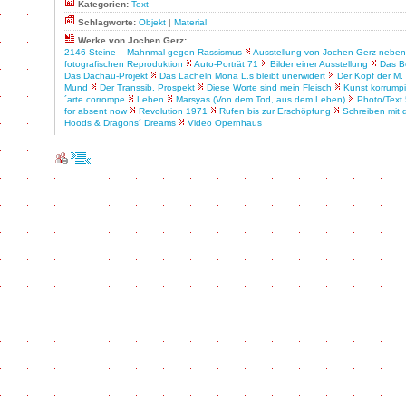
Kategorien:
Text
Schlagworte:
Objekt
|
Material
Werke von Jochen Gerz:
2146 Steine – Mahnmal gegen Rassismus
Ausstellung von Jochen Gerz neben
fotografischen Reproduktion
Auto-Porträt 71
Bilder einer Ausstellung
Das B
Das Dachau-Projekt
Das Lächeln Mona L.s bleibt unerwidert
Der Kopf der M.
Mund
Der Transsib. Prospekt
Diese Worte sind mein Fleisch
Kunst korrumpie
´arte corrompe
Leben
Marsyas (Von dem Tod, aus dem Leben)
Photo/Text
for absent now
Revolution 1971
Rufen bis zur Erschöpfung
Schreiben mit 
Hoods & Dragons´ Dreams
Video Opernhaus