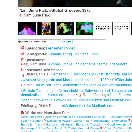
Nam June Paik, »Global Groove«, 1973
©
Nam June Paik
Kategorien:
Fernsehen
|
Video
Schlagworte:
Globalisierung
|
Montage
|
Pop
Quellentext:
Paik, Nam June
»Global Groove und der gemeinsame Videomarkt«
Relevante Textstellen:
Dieter Daniels
»Fernsehen ­ Kunst oder Antikunst? Konflikte und K
zwischen Avantgarde und Massenmedium in den 1960er/1970er Jah
Helfert
»Raum Zeit Technikkonstruktionen Aspekte der Wahrnehmun
»Soziale Technologien Dekonstruktion, Subversion und die Utopie ei
demokratischen Kommunikation«
Rudolf Frieling
»Form Follows
Spannungsverhältnis von Museum, Medientechnik und Medienkunst
Frieling
Dieter Daniels
»Meilensteine der Medienkunst«
Werke von Nam June Paik:
Aktion mit einer Violine an Schnur (in der »Exposition of Music – Electronic Televi
Laser
Buddha
Deutscher Pavillon: Marco Polo
documenta-Performance
Etude for Piano
Exposition of Music – Electronic Television
Good Morning, Mr.
Hommage à John Cage: Musik für Tonbänder und Klavier
I-Ching/Et-Ching
K