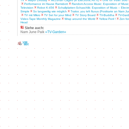
TV
Mayor Lindsay
McLuhan Caged (in Electronic Art II)
One for Violin Solo
Performance im Hause Ramsbott
Random Access Music: Exposition of Music 
Television
Robot K-456
Schallplatten-Schaschlik: Exposition of Music – Electr
Simple
So langweilig wie möglich
Traitor, you left fluxus (Postkarte an Nam Ju
TV mit Mikro
TV Set for your Mind
TV Story Board
TV-Buddha
TV-Gar
Video-Tape Monthly Magazine
Wrap around the World
Yellow Peril !
Zen for
Head
Siehe auch:
Nam June Paik
»TV-Garden«