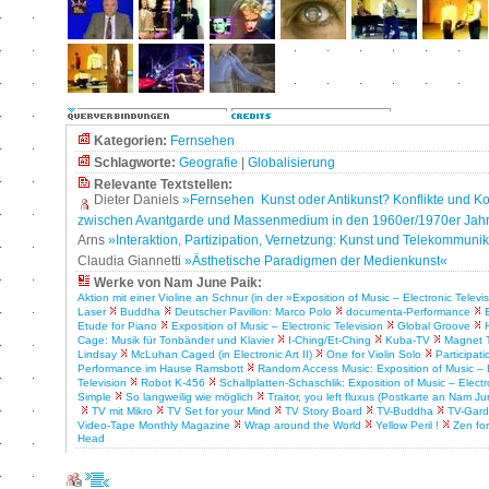
Kategorien:
Fernsehen
Schlagworte:
Geografie
|
Globalisierung
Relevante Textstellen:
Dieter Daniels
»Fernsehen ­ Kunst oder Antikunst? Konflikte und K
zwischen Avantgarde und Massenmedium in den 1960er/1970er Jah
Arns
»Interaktion, Partizipation, Vernetzung: Kunst und Telekommuni
Claudia Giannetti
»Ästhetische Paradigmen der Medienkunst«
Werke von Nam June Paik:
Aktion mit einer Violine an Schnur (in der »Exposition of Music – Electronic Televi
Laser
Buddha
Deutscher Pavillon: Marco Polo
documenta-Performance
Etude for Piano
Exposition of Music – Electronic Television
Global Groove
Cage: Musik für Tonbänder und Klavier
I-Ching/Et-Ching
Kuba-TV
Magnet 
Lindsay
McLuhan Caged (in Electronic Art II)
One for Violin Solo
Participat
Performance im Hause Ramsbott
Random Access Music: Exposition of Music – E
Television
Robot K-456
Schallplatten-Schaschlik: Exposition of Music – Electr
Simple
So langweilig wie möglich
Traitor, you left fluxus (Postkarte an Nam Ju
TV mit Mikro
TV Set for your Mind
TV Story Board
TV-Buddha
TV-Gar
Video-Tape Monthly Magazine
Wrap around the World
Yellow Peril !
Zen for
Head