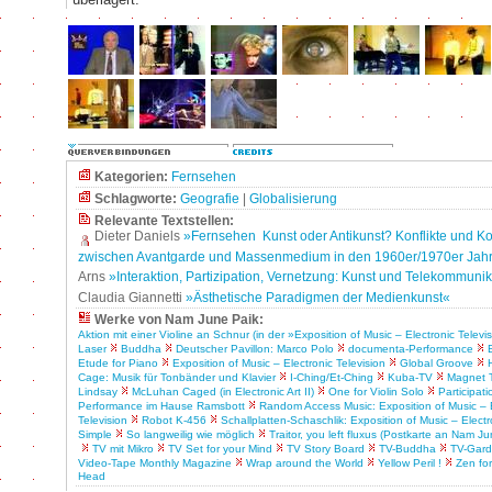
Kategorien:
Fernsehen
Schlagworte:
Geografie
|
Globalisierung
Relevante Textstellen:
Dieter Daniels
»Fernsehen ­ Kunst oder Antikunst? Konflikte und K
zwischen Avantgarde und Massenmedium in den 1960er/1970er Jah
Arns
»Interaktion, Partizipation, Vernetzung: Kunst und Telekommuni
Claudia Giannetti
»Ästhetische Paradigmen der Medienkunst«
Werke von Nam June Paik:
Aktion mit einer Violine an Schnur (in der »Exposition of Music – Electronic Televi
Laser
Buddha
Deutscher Pavillon: Marco Polo
documenta-Performance
Etude for Piano
Exposition of Music – Electronic Television
Global Groove
Cage: Musik für Tonbänder und Klavier
I-Ching/Et-Ching
Kuba-TV
Magnet 
Lindsay
McLuhan Caged (in Electronic Art II)
One for Violin Solo
Participat
Performance im Hause Ramsbott
Random Access Music: Exposition of Music – E
Television
Robot K-456
Schallplatten-Schaschlik: Exposition of Music – Electr
Simple
So langweilig wie möglich
Traitor, you left fluxus (Postkarte an Nam Ju
TV mit Mikro
TV Set for your Mind
TV Story Board
TV-Buddha
TV-Gar
Video-Tape Monthly Magazine
Wrap around the World
Yellow Peril !
Zen for
Head